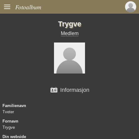

Fotoalbum
Trygve
Medlem

Informasjon
Familienavn
Tveter
Fornavn
Trygve
Din webside